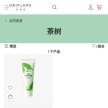
自然挚爱
茶树
筛选
综合
1 个产品