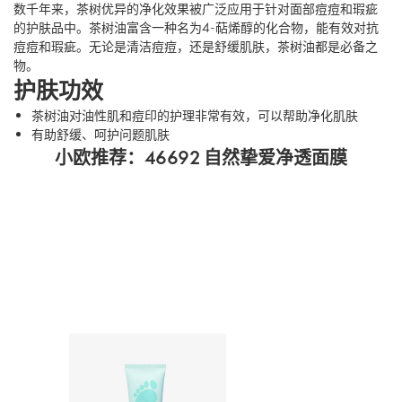
数千年来，茶树优异的净化效果被广泛应用于针对面部痘痘和瑕疵
的护肤品中。茶树油富含一种名为4-萜烯醇的化合物，能有效对抗
痘痘和瑕疵。无论是清洁痘痘，还是舒缓肌肤，茶树油都是必备之
物。
护肤功效
茶树油对油性肌和痘印的护理非常有效，可以帮助净化肌肤
有助舒缓、呵护问题肌肤
小欧推荐：46692 自然挚爱净透面膜