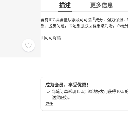
描述
更多信息
[1]
含有10%高含量尿素及可可脂
成分，强力保湿，
裂、脱皮问题，令足部肌肤回复细嫩润滑。75毫
[1]可可籽脂
成为会员，享受优惠！
每笔订单返现 15%；邀请好友可获得 10%
送货服务。
更多