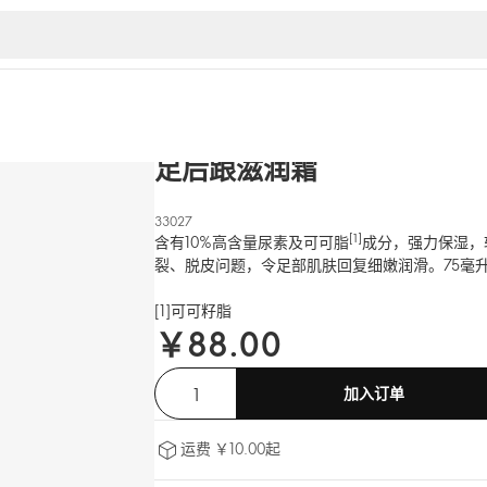
足部护理系列
足后跟滋润霜
33027
[1]
含有10%高含量尿素及可可脂
成分，强力保湿，
裂、脱皮问题，令足部肌肤回复细嫩润滑。75毫
[1]可可籽脂
￥88.00
加入订单
运费 ￥10.00起