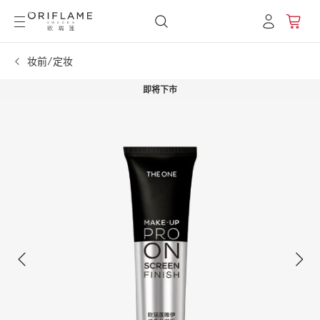
妆前/定妆
即将下市