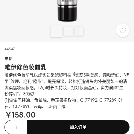
44547
唯伊
唯伊修色妆前乳
[1]
唯伊修色妆前乳以虚实幻采滤镜科技
实现5重美颜，调和泛红、"抚
平”纹理、毛孔“隐形”、提亮保湿，轻松打造镜头内外美丽如一的清
爽柔焦妆面妆感，12小时长久持妆，打好妆面基础，实力演绎“生图
粉碎机”。30毫升
[1]霍霍巴籽油、角鲨烷、番茄果提取物，CI 77492, CI 77289, 硅
石、CI 77891、云母、1,3-丙二醇
￥158.00
加入订单