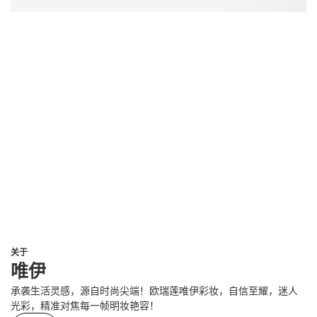
关于
唯伊
承袭生活灵感，源自时尚尖端！欧瑞莲唯伊彩妆，自信至耀，迷人
光彩，精准对焦每一帧明妆艳容！