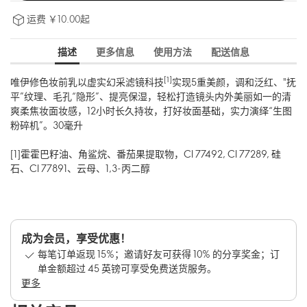
运费 ￥10.00起
描述
更多信息
使用方法
配送信息
[1]
唯伊修色妆前乳以虚实幻采滤镜科技
实现5重美颜，调和泛红、"抚
平”纹理、毛孔“隐形”、提亮保湿，轻松打造镜头内外美丽如一的清
爽柔焦妆面妆感，12小时长久持妆，打好妆面基础，实力演绎“生图
粉碎机”。30毫升
[1]霍霍巴籽油、角鲨烷、番茄果提取物，CI 77492, CI 77289, 硅
石、CI 77891、云母、1,3-丙二醇
成为会员，享受优惠！
每笔订单返现 15%；邀请好友可获得 10% 的分享奖金；订
单金额超过 45 英镑可享受免费送货服务。
更多