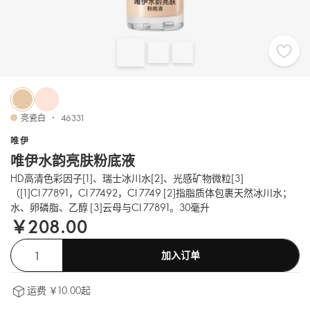
亮瓷白
46331
唯伊
唯伊水韵亮肤粉底液
HD高清色彩因子[1]、瑞士冰川水[2]、光感矿物微粒[3]
（[1]CI 77891，CI 77492，CI 7749 [2]指脂质体包裹天然冰川水；
水、卵磷脂、乙醇 [3]云母与CI 77891。30毫升
￥208.00
加入订单
运费 ￥10.00起