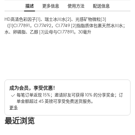
描述
更多信息
使用方法
配送信息
HD高清色彩因子[1]、瑞士冰川水[2]、光感矿物微粒[3]
（[1]CI 77891，CI 77492，CI 7749 [2]指脂质体包裹天然冰川水；
水、卵磷脂、乙醇 [3]云母与CI 77891。30毫升
成为会员，享受优惠！
每笔订单返现 15%；邀请好友可获得 10% 的分享奖金；订
单金额超过 45 英镑可享受免费送货服务。
更多
最近浏览