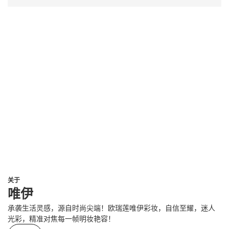
关于
唯伊
承袭生活灵感，源自时尚尖端！欧瑞莲唯伊彩妆，自信至耀，迷人
光彩，精准对焦每一帧明妆艳容！