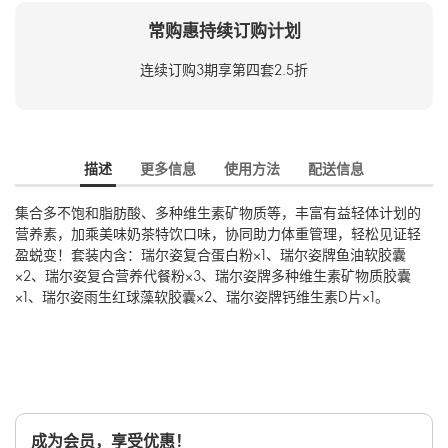
常购惠持续订购计划
连续订购3期享第四套2.5折
描述
更多信息
使用方法
配送信息
集合多不饱和脂肪酸、多种维生素矿物质等，丰富有益轻体计划的
营养素，加乘美味奶茶特饮口味，协同助力体重管理，轻松见证轻
盈蜕变！套装内含：瑞尔姿复合蛋白粉×1、瑞尔姿牌鱼油软胶囊
×2、瑞尔姿复合营养代餐粉×3、瑞尔姿牌多种维生素矿物质胶囊
×1、瑞尔姿雨生红球藻软胶囊×2、瑞尔姿牌钙维生素D片×1。
成为会员，享受优惠！