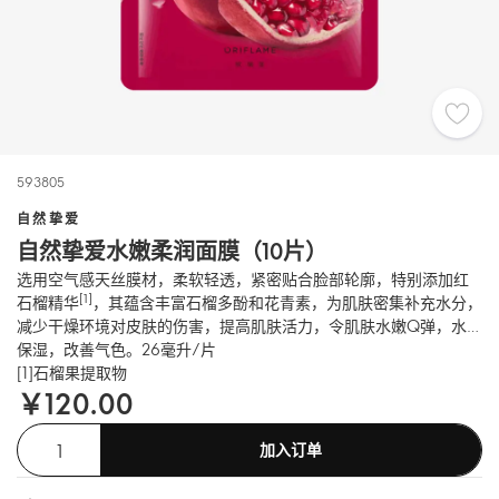
593805
自然挚爱
自然挚爱水嫩柔润面膜（10片）
选用空气感天丝膜材，柔软轻透，紧密贴合脸部轮廓，特别添加红
[1]
石榴精华
，其蕴含丰富石榴多酚和花青素，为肌肤密集补充水分，
减少干燥环境对皮肤的伤害，提高肌肤活力，令肌肤水嫩Q弹，水润
保湿，改善气色。26毫升/片
[1]石榴果提取物
￥120.00
加入订单