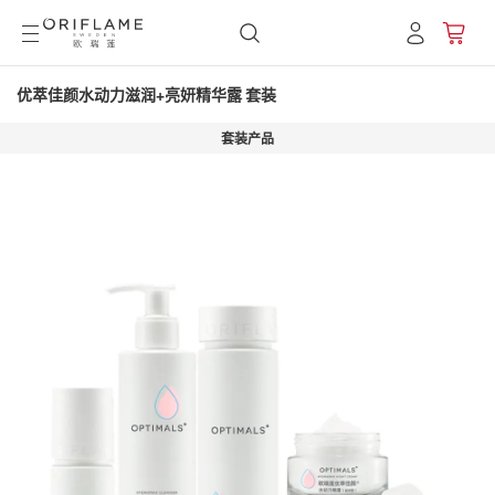
优萃佳颜水动力滋润+亮妍精华露 套装
套装产品