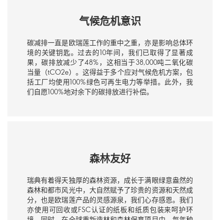
气候危机意识
碳减排一直是欧瑞莲工作的重中之重，亦是影响总体环
境的关键钥匙。过去的10年间，我们已取得了显著成
果，碳排放减少了48%，这相当于38,000吨二氧化碳
当量（tCO2e）。这得益于多个应对气候危机方案，包
括工厂均使用100%绿色可再生电力等举措。此外，我
们自愿100%地对余下的碳排放进行补偿。
森林友好
瑞典有着得天独厚的森林资源，成长于满眼绿意盎然的
森林和都市风光中，大自然赋予了珍贵的资源和天然成
分，也是欧瑞莲产品的灵感源泉，我们心存感恩。我们
亦使用可回收或FSC认证的纸板和纸质包装来呵护环
境。同时，在全球重新造林和森林保育项目中，每年种