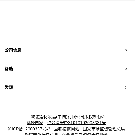
公司信息
加入我们
帮助
关于我们
Oriflame.com
服务中心
发现
欧瑞莲事业机会
欧瑞莲化妆品(中国)有限公司版权所有©
选择国家
沪公网安备31010102003331号
沪ICP备12009357号-2
直销披露网站
国家市场监督管理总局